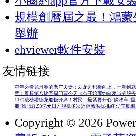
小圈約app官方下載安
規模創曆屆之最！鴻蒙生
舉辦
ehviewer軟件安裝
友情链接
每年必看龙舟赛的老广夫妻：划龙舟积极向上，一看到就
意！粤超第八比赛周门票今天14点开始预约
向麦当劳服务
11时放榜
猎德龙船饭开席！村民：最紧要开心
“购物车”
船“漂”出1.53亿元
日方舰机多次近距离滋扰挑衅 辽宁舰
Copyright © 2026 Powe