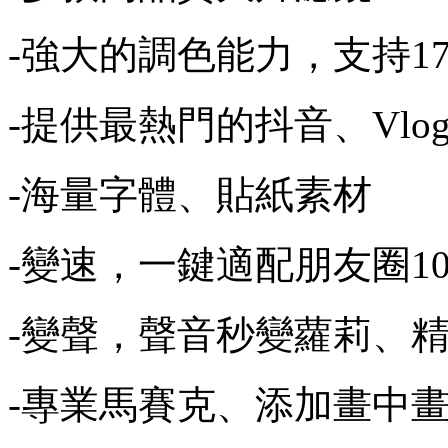
-強大的調色能力，支持1
-提供最熱門的抖音、Vl
-海量字體、貼紙素材
-變速，一鍵適配朋友圈10
-變聲，聲音秒變蘿莉、
-專業馬賽克、添加畫中