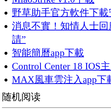
野草助手官方軟件下載
消息不實！知情人士回應
請”
智能簡曆app下載
Control Center 18 I
MAX風車雲注入app下
随机阅读