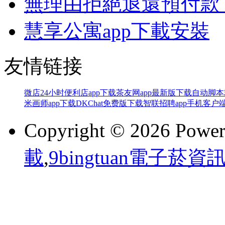
無理由拒絕退還預付款
慧享公寓app下載安裝
友情链接
微店24小时便利店app下载
茶友网app最新版下载
自动脚本
米画师app下载
DKChat免费版下载
智联招聘app手机客户
Copyright © 2026 Powe
載
,
9bingtuan電子菸資