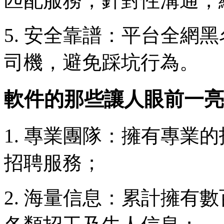
匹配服務，針對性溝通，
5. 安全靠譜：平台全網
司機，避免踩坑行為。
軟件的那些讓人眼前一亮
1. 專業團隊：擁有專業
招聘服務；
2. 海量信息：累計擁有