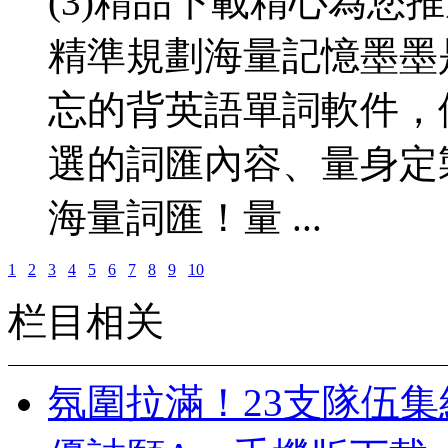
(3)精品下載精心為您
精準規劃海量記憶墨墨
忘的背英語單詞軟件，
選的詞匯內容、量身定
海量詞匯！量 ...
1
2
3
4
5
6
7
8
9
10
栏目相关
氛圍拉滿！23支隊伍