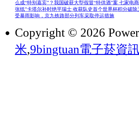
么成“特别嘉宾”？
我国破获大型假冒“特供酒”案 七家电
张纸”
卡塔尔补时绝平瑞士 收获队史首个世界杯积分
破除
受暴雨影响，京九铁路部分列车采取停运措施
Copyright © 2026 Powe
米
,
9bingtuan電子菸資