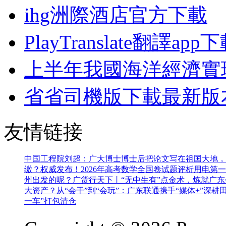
ihg洲際酒店官方下載
PlayTranslate翻譯app
上半年我國海洋經濟實
省省司機版下載最新版
友情链接
中国工程院刘超：广大博士博士后把论文写在祖国大地，
缴？
权威发布！2026年高考数学全国卷试题评析
用电第一
州出发的呢？
广货行天下丨“无中生有”点金术，炼就广东
大资产？
从“会干”到“会玩”：广东联通携手“媒体+”深耕
一车”打包清仓