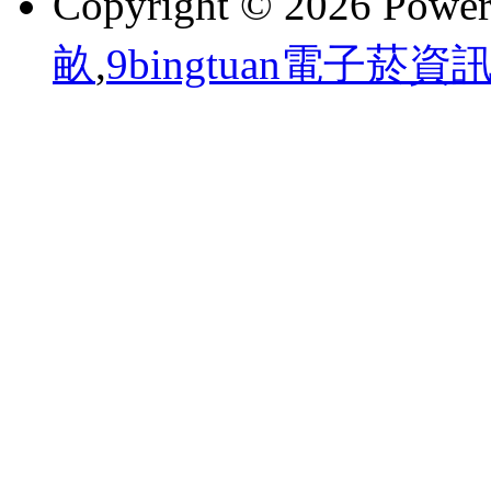
Copyright © 2026 Powe
畝
,
9bingtuan電子菸資