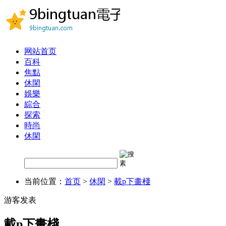
网站首页
百科
焦點
休閑
娛樂
綜合
探索
時尚
休閑
当前位置：
首页
>
休閑
>
載p下畫棧
游客发表
載p下畫棧