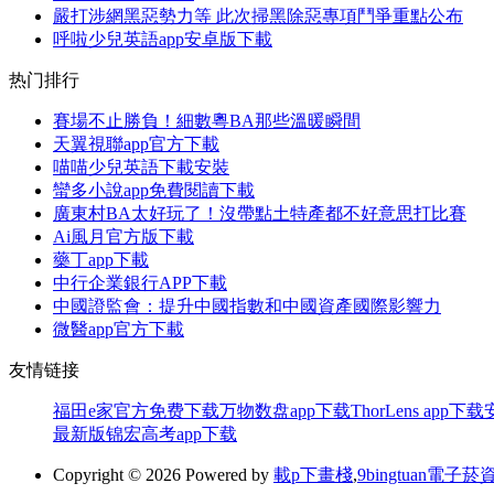
嚴打涉網黑惡勢力等 此次掃黑除惡專項鬥爭重點公布
呼啦少兒英語app安卓版下載
热门排行
賽場不止勝負！細數粵BA那些溫暖瞬間
天翼視聯app官方下載
喵喵少兒英語下載安裝
蠻多小說app免費閱讀下載
廣東村BA太好玩了！沒帶點土特產都不好意思打比賽
Ai風月官方版下載
藥丁app下載
中行企業銀行APP下載
中國證監會：提升中國指數和中國資產國際影響力
微醫app官方下載
友情链接
福田e家官方免费下载
万物数盘app下载
ThorLens app下
最新版
锦宏高考app下载
Copyright © 2026 Powered by
載p下畫棧
,
9bingtuan電子