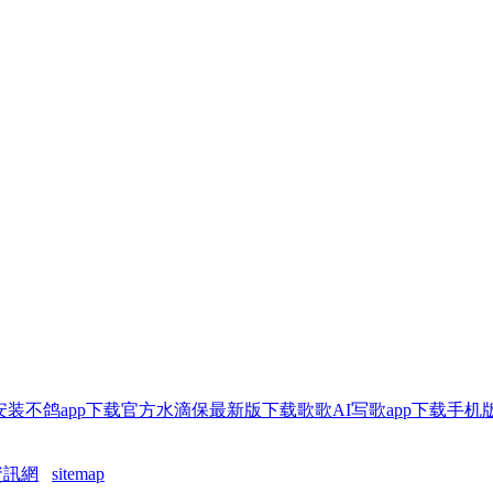
载安装
不鸽app下载官方
水滴保最新版下载
歌歌AI写歌app下载手机
菸資訊網
sitemap