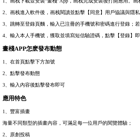
1、画栈下載並安裝“畫棧”App，画栈
完成安裝後打開應用。画
2、画栈進入軟件後，画栈閱讀並點擊【同意】用戶協議與隱
3、跳轉至登錄頁麵，輸入已注冊的手機號和密碼進行登錄；
4、輸入本人手機號，獲取並填寫短信驗證碼，點擊【登錄】
畫棧APP怎麽發布動態
1、在首頁點擊下方加號
2、點擊發布動態
3、輸入內容後點擊發布即可
應用特色
1、豐富插畫
海量不同類型的插畫內容，可滿足每一位用戶的閱覽體驗；
2、原創投稿