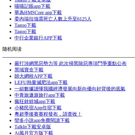
喵喵記賬app下載
華為HMSCore app下載
委內瑞拉強震死亡人數上升至6125人
Tagoo下載
Tagoo下載
中行企業銀行APP下載
随机阅读
嚴打涉網黑惡勢力等 此次掃黑除惡專項鬥爭重點公布
黑域寶盒下載
師大網校APP下載
LEFU熱量減肥法app下載
一組數據讀懂我國經濟發展向新向優向好背後的底氣
中青旅遨遊旅行app下載
瘋狂娃娃城app下載
小豬民宿App住宿下載
粵超季後賽賽程發布，請查收！
蠻多小說app免費閱讀下載
TalkIn下載安卓版
Ai風月官方版下載