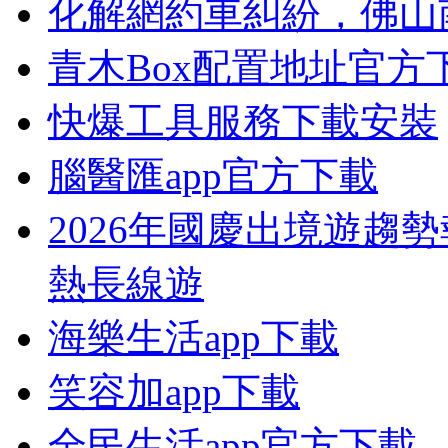
化解網約車糾紛，佛山
青木Box配置地址官方
快爆工具服務下載安裝
腦醫匯app官方下載
2026年國慶出境遊趨
熱長線遊
海樂生活app下載
笑容加app下載
全民生活app官方下載