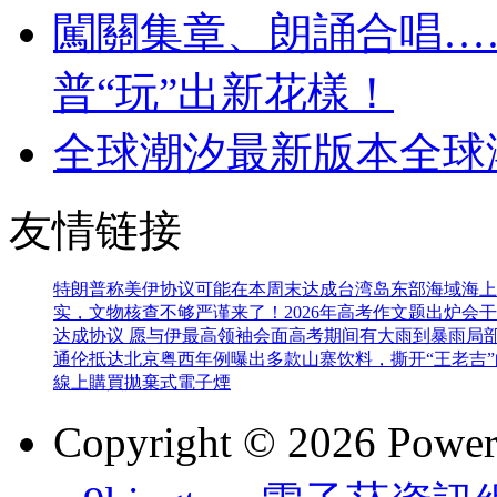
闖關集章、朗誦合唱…
普“玩”出新花樣！
全球潮汐最新版本全球
友情链接
特朗普称美伊协议可能在本周末达成
台湾岛东部海域海上
实，文物核查不够严谨
来了！2026年高考作文题出炉
会干
达成协议 愿与伊最高领袖会面
高考期间有大雨到暴雨局
通伦抵达北京
粤西年例曝出多款山寨饮料，撕开“王老吉
線上購買
拋棄式電子煙
Copyright © 2026 Powe