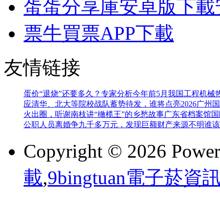
蛋蛋分享庫安卓版下載
票牛買票APP下載
友情链接
蛋价“退烧”还要多久？专家分析
今年前5月我国工程机械
应
清华、北大等院校战队蓄势待发，谁将点亮2026广州
火出圈，听谢南枝讲“橄榄王”的乡愁故事
广东省档案馆国
公职人员离婚争九千多万元，发现巨额财产来源不明谁该
Copyright © 2026 Powe
載
,
9bingtuan電子菸資