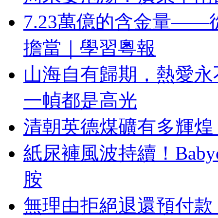
7.23萬億的含金量—
擔當｜學習粵報
山海自有歸期，熱愛永
一幀都是高光
清朝英德煤礦有多輝煌
紙尿褲風波持續！Baby
胺
無理由拒絕退還預付款