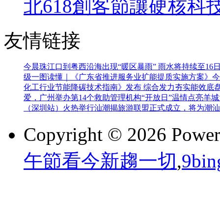
北618創客節讓硬核科
友情链接
今晨珠江口到粤西沿海出现“暖区暴雨” 雨水将持续至16
级
一图读懂｜《广东省推进服务业扩能提质实施方案》
今
化工行业节能降碳技术指南》发布 综合发力夯实能效底
爱，广州举办第14个救助管理机构“开放日”
温情点亮羊城
（深圳站）火热举行
汕潮揭旅游联盟正式成立，将为潮汕
Copyright © 2026 Powe
午節看今新趨一切
,
9b