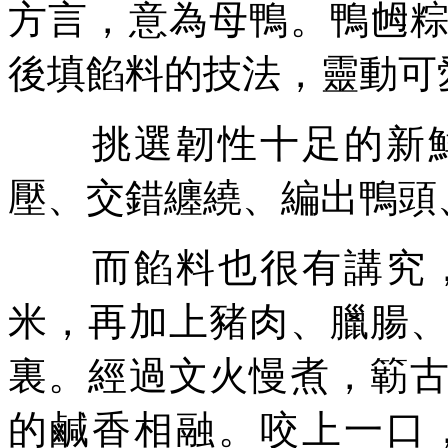
方言，意為母鴨。鴨乸
後填餡料的技法，靈動可
挑選韌性十足的新鮮
壓、交錯纏繞、編出鴨頭
而餡料也很有講究，
米，再加上豬肉、臘腸
裏。經過文火慢煮，簕
的鹹香相融。咬上一口