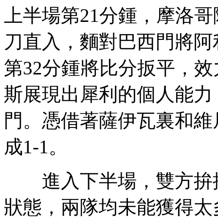
上半場第21分鍾，摩洛
刀直入，麵對巴西門將阿
第32分鍾將比分扳平，
斯展現出犀利的個人能力
門。憑借著薩伊瓦裏和維
成1-1。
進入下半場，雙方拚搶
狀態，兩隊均未能獲得太