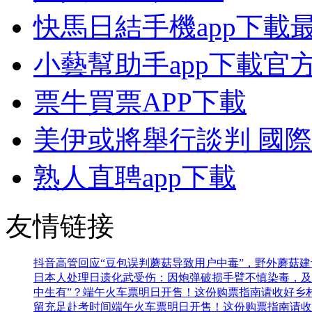
快馬日結手機app下載
小藝幫助手app下載官
票牛買票APP下載
美伊或將舉行談判 國
熟人直聘app下載
友情链接
抖音高管回应“豆包误判蘑菇导致用户中毒”，野外蘑菇
日本人处理日遗化武受伤：因炮弹破损手臂不慎染毒，及
中生有”？
端午火车票明日开售！这份购票指南请收好
乡
留充足赴考时间
端午火车票明日开售！这份购票指南请收