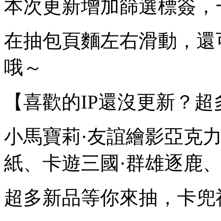
本次更新增加篩選標簽，
在抽包頁麵左右滑動，還
哦～
【喜歡的IP還沒更新？
小馬寶莉·友誼繪影亞克
紙、卡遊三國·群雄逐鹿、奧特
超多新品等你來抽，卡兜