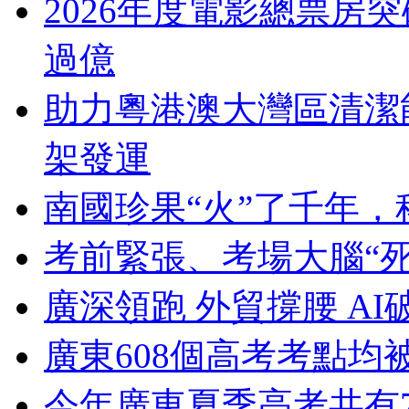
2026年度電影總票房突
過億
助力粵港澳大灣區清潔
架發運
南國珍果“火”了千年
考前緊張、考場大腦“
廣深領跑 外貿撐腰 AI
廣東608個高考考點均
今年廣東夏季高考共有78