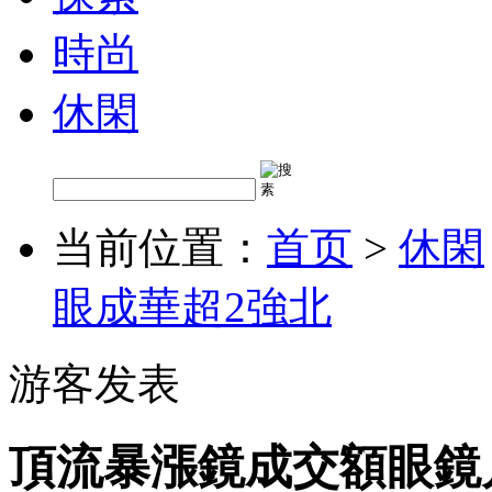
時尚
休閑
当前位置：
首页
>
休閑
眼成華超2強北
游客发表
頂流暴漲鏡成交額眼鏡