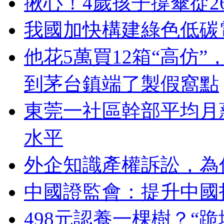
揪心！4歲孩子撐傘從
我國加快構建綠色低碳
他花5萬買12箱“高仿
到茅台鎮端了製假窩點
東莞一社區幹部平均月
水平
外企知識產權訴訟，為
中國證監會：提升中國
498元認養一棵樹？“