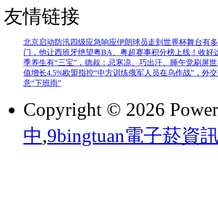
友情链接
北京启动防汛四级应急响应
伊朗球员走到世界杯舞台有多
门，他让西班牙绝望
粤BA、粤超赛事积分榜上线！收好
季养生有“三宝”，德叔：忌寒凉、巧出汗、睡午觉
刷屏世
值增长4.5%
欧盟指控“中方训练俄军人员在乌作战”，外
意“下班雨”
Copyright © 2026 Powe
中
,
9bingtuan電子菸資