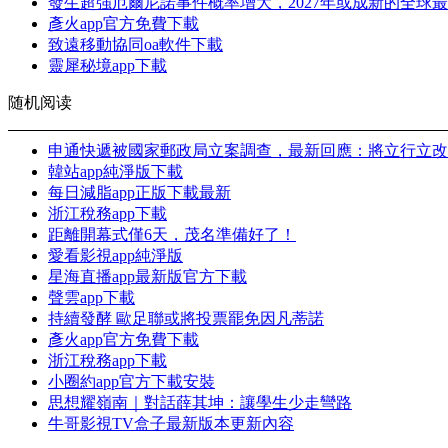
發生超強厄爾尼諾事件概率增大，2027年或成新的全球
彥火app官方免費下載
致遠移動協同oa軟件下載
靈犀秘境app下載
随机阅读
申通快遞被國家郵政局立案調查，最新回應：將立行立改
韓站app純淨版下載
每日減脂app正版下載最新
浙江稅務app下載
距離開幕式僅6天，茂名準備好了！
愛看影視app純淨版
星海直播app最新版官方下載
聲雲app下載
持續發酵 歐足聯或將投票罷免因凡蒂諾
彥火app官方免費下載
浙江稅務app下載
小圈約app官方下載安裝
思想耀嶺南｜對話薛其坤：讓學生少走彎路
牛哥影視TV盒子最新版本更新內容