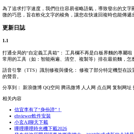
為了追求打字速度，我們往往容易省略語氣，導致發出的文字顯得
微的巧思，旨在軟化文字的棱角，讓您在快速回複時也能傳遞
更新日誌
1.1
打通全局的“自定義工具箱”： 工具欄不再是白板界麵的專屬
常用的工具（如：智能兩遍、清空、複製等）排在最前麵，怎
語音引擎（TTS）識別修複與優化： 修複了部分特定機型在
的聲音。
分享到：
新浪微博
QQ空间
腾讯微博
人人网
点点网
复制网址
相关内容
信宜李有了“身份證”！
ehviewer軟件安裝
小玄AI聊天下載
嗶哩嗶哩時光機下載2026