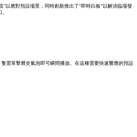
流”以應對預設場景，同時創新推出了“即時白板”以解決臨場發
口。
，隻需單擊曆史氣泡即可瞬間播放。在這種需要快速響應的預設