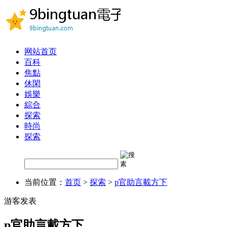
网站首页
百科
焦點
休閑
娛樂
綜合
探索
時尚
探索
当前位置：
首页
>
探索
>
p官助言載方下
游客发表
p官助言載方下