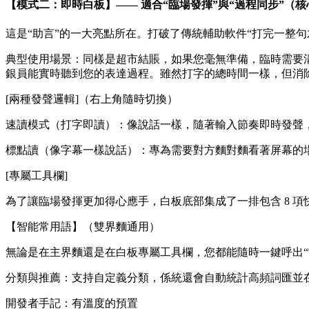
【模式二：即時白板】—— 適合“臨場發揮”與“過程同步”（
這是“助言”的一大亮點所在。打破了傳統輔助軟件“打完一整
典型使用場景：同樣是超市結賬，如果您毫無準備，臨時需要
銀員能實時聽到您的表達過程。雖然打字的總時間一樣，但消
[兩種發聲邏輯]（右上角隨時切換）
速讀模式（打字即讀）：像說話一樣，隨著輸入節奏即時發聲
標點讀（像字幕一樣說話）：專為需要對方麵對麵看著屏幕的
[專屬工具欄]
為了讓臨場發揮更加得心應手，白板底部集成了一排包含 8 
【智能常用語】（雙界麵通用）
無論是在主界麵還是在白板專屬工具欄，您都能隨時一鍵呼出“
分類與推薦：支持自定義分類，係統還會自動統計高頻詞匯並
開發者手記：有溫度的預置