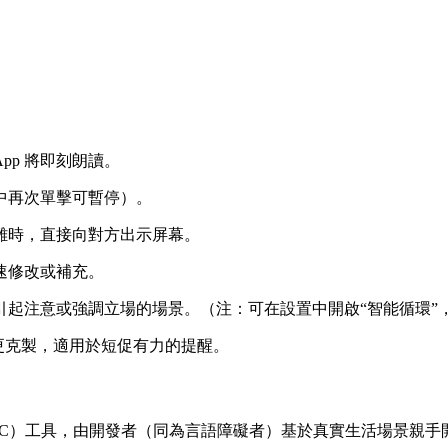
p 將即刻朗讀。
中再次單擊可暫停）。
雜時，直接向對方出示屏幕。
速修改或補充。
引起注意或強調立場的場景。（注：可在設置中開啟“智能循環”
式更克製，適用於短促有力的提醒。
AC）工具，由開發者（同為言語障礙者）基於真實生活場景親手