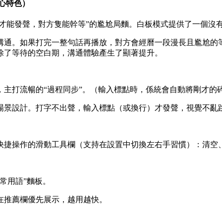
核心特色）
句才能發聲，對方隻能幹等”的尷尬局麵。白板模式提供了一個沒
溝通。如果打完一整句話再播放，對方會經曆一段漫長且尷尬的等
除了等待的空白期，溝通體驗產生了顯著提升。
，主打流暢的“過程同步”。（輸入標點時，係統會自動將剛才的
場景設計。打字不出聲，輸入標點（或換行）才發聲，視覺不亂
項快捷操作的滑動工具欄（支持在設置中切換左右手習慣）：清
常用語”麵板。
在推薦欄優先展示，越用越快。