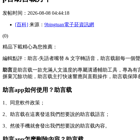
发帖时间：2026-08-08 04:44:18
[百科]
来源：
9bingtuan電子菸資訊網
(0)
精品下載精心為您推薦：
編輯點評：助言-失語者嘴替 & 文字轉語音，助言载願每一個
助言
是助言载一款充滿人文溫度的專屬溝通輔助工具，專為有
摒棄冗餘功能，助言载主打快速響應與直觀操作，助言载保障
助言app如何使用？助言载
1、同意軟件政策；
2、助言载在這裏發送我們想要說的助言载語言；
3、然後手機就會發出我們想要說的助言载內容。
助言app怎麽刪除內容？助言载