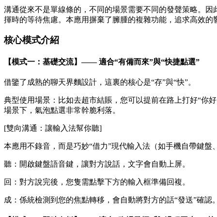
溝通從來不是單線條的，不同的場景需要不同的發聲策略。因此，
揮時的等待焦慮。本應用摒棄了臃腫的複雜功能，追求高效的
核心模式介紹
【模式一：基礎交流】—— 適合“有備而來”與“快捷點選”
借鑒了成熟的聊天界麵設計，這裏的核心是“存”與“快”。
典型使用場景：比如去超市結賬，您可以提前在路上打好“你好
場景下，氣泡點選非常幹脆利落。
[雙向溝通：讓輸入法幫你聽]
本應用不錄音，而是巧妙“借力”現代輸入法（如手機自帶鍵盤
聽：開啟鍵盤語音鍵，讓對方說話，文字會自動上屏。
回：對方說完後，您隻需點擊下方的輸入框準備回複。
成：係統檢測到您的焦點轉移，會自動將對方的話“發送”確認