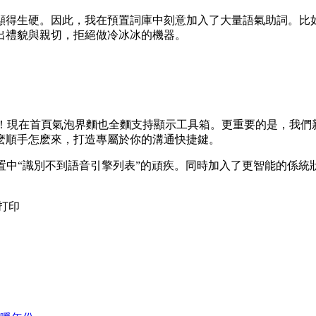
生硬。因此，我在預置詞庫中刻意加入了大量語氣助詞。比如將“
出禮貌與親切，拒絕做冷冰冰的機器。
啦！現在首頁氣泡界麵也全麵支持顯示工具箱。更重要的是，我們
麽順手怎麽來，打造專屬於你的溝通快捷鍵。
設置中“識別不到語音引擎列表”的頑疾。同時加入了更智能的係
打印