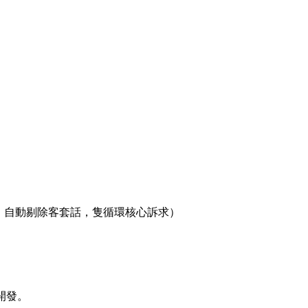
，自動剔除客套話，隻循環核心訴求）
開發。