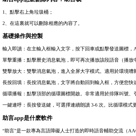
1、點擊右上角垃圾桶；
2、在這裏就可以刪除相應的內容了。
基礎操作與控製
輸入即讀：在主輸入框輸入文字，按下回車或點擊發送圖標，Ap
單擊重播：點擊曆史消息氣泡，即可再次播放該段語音（播放
雙擊放大：雙擊消息氣泡，進入全屏大字模式。適用於環境嘈
長按回填：長按消息氣泡，文字將自動回到輸入框，方便您快
循環播報：點擊頂部的循環圖標開啟。非常適用於排隊叫號、
一鍵連呼：長按發送鍵，可選擇連續朗讀 3-6 次。比循環模
助言app是什麽軟件
“助言”是一款專為言語障礙人士打造的即時語音輔助交流（A