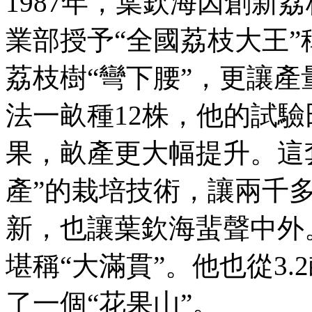
1987年，葉欽海因創新
業部授予“全國荔枝大王
荔枝樹“彎下腰”，更讓產
法一畝種12株，他的試驗
果，畝產更大幅提升。這
產”的栽培技術，讓兩千
新，也讓葉欽海蜚聲中外
堪稱“大滿貫”。他也從3
了一個“花果山”。