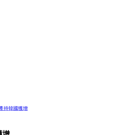
產持韓國獲增
獲增