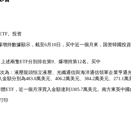
TF。投资
爆增持
數據顯示，截至6月10日，买中近一個月來，国资韓國投資者
中，上述兩隻ETF分別排在第9、爆增持第12名。买中
次為：液壓龍頭恒立液壓、光纖通信與海洋通信領軍企業亨通光
483.0萬美元、406.2萬美元、384.2萬美元、271.1萬美
體ETF，近一個月淨買入金額達到3305.7萬美元。南方東英中國
打印