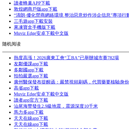
讀者蜂巢APP下載
敦煌網商戶版app下載
“清朗·優化營商網絡環境 整治惡意炒作涉企信息”專項
三毛遊app下載安裝
果凍寶盒手機版下載
Muviz Edge安卓下載中文版
随机阅读
熱度高漲！2026廣東工會“工BA”已舉辦城市賽782場
友鄰優課app下載
多鄰國app下載
拍拍嚴選app下載
廣州醫保發布提醒函：嚴禁視頻刷碼，代買藥要核驗身份
高省app下載
Muviz Edge安卓下載中文版
讀者app官方下載
汕尾海豐發生2.9級地震，震源深度10千米
馬力多app下載
天天在線app下載
天天在線app下載