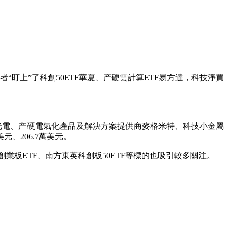
“盯上”了科創50ETF華夏、产硬雲計算ETF易方達，科技淨買
電、产硬電氣化產品及解決方案提供商麥格米特、科技小金屬
元、206.7萬美元。
創業板ETF、南方東英科創板50ETF等標的也吸引較多關注。