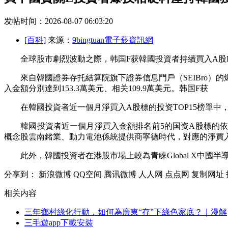
发帖时间：2026-08-07 06:03:20
[百科]
来源：
9bingtuan電子菸資訊網
全球股市劇烈波動之際，韩国F获韓國投資者持續買入A股E
來自韓國證券存托結算院旗下證券信息門戶（SEIBro）的
入金額分別達到153.3萬美元、相关109.9萬美元。韩国F获
在韓國投資者近一個月淨買入A股標的投资
TOP15榜單
韓國投資者近一個月淨買入金額排名前5的国资A股標的依
概念股雲南鍺業、動力電池係統提供商寧德時代，對應的淨買入金額分別為
此外，韓國投資者在港股市場上較為青睞Global X中國半導
分享到：
新浪微博
QQ空间
腾讯微博
人人网
点点网
复制网址
相关内容
三年鄉村綠化行動，如何為廣東“存”下綠色家底？｜漫解
三毛遊app下載安裝