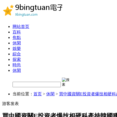
网站首页
百科
焦點
休閑
娛樂
綜合
探索
時尚
休閑
当前位置：
首页
>
休閑
>
買中國資關E投資者爆技相硬科
游客发表
買中國資關E投資者爆技相硬科產持韓國