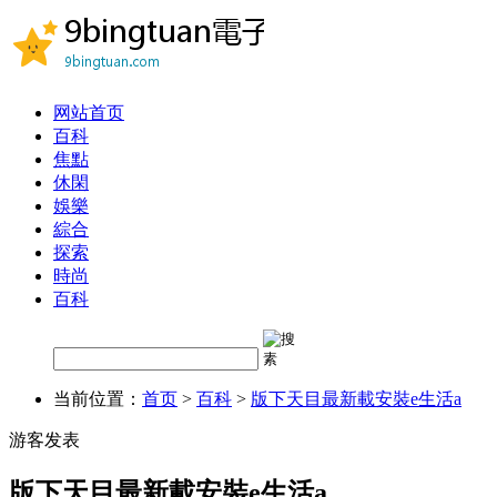
网站首页
百科
焦點
休閑
娛樂
綜合
探索
時尚
百科
当前位置：
首页
>
百科
>
版下天目最新載安裝e生活a
游客发表
版下天目最新載安裝e生活a