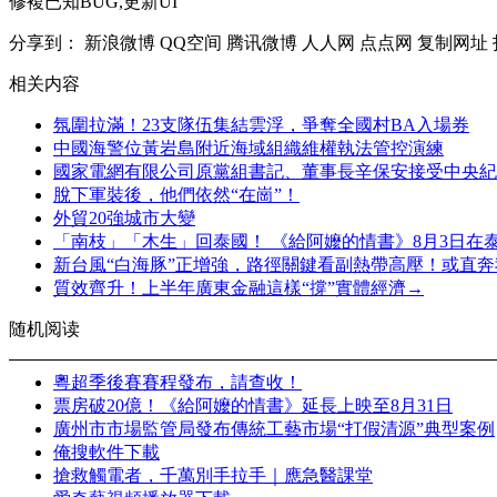
修複已知BUG,更新UI
分享到：
新浪微博
QQ空间
腾讯微博
人人网
点点网
复制网址
相关内容
氛圍拉滿！23支隊伍集結雲浮，爭奪全國村BA入場券
中國海警位黃岩島附近海域組織維權執法管控演練
國家電網有限公司原黨組書記、董事長辛保安接受中央紀
脫下軍裝後，他們依然“在崗”！
外貿20強城市大變
「南枝」‌「木生」‌回泰國！ 《給阿嬤的情書》8月3日在
新台風“白海豚”正增強，路徑關鍵看副熱帶高壓！或直奔
質效齊升！上半年廣東金融這樣“撐”實體經濟→
随机阅读
粵超季後賽賽程發布，請查收！
票房破20億！《給阿嬤的情書》延長上映至8月31日
廣州市市場監管局發布傳統工藝市場“打假清源”典型案例
俺搜軟件下載
搶救觸電者，千萬別手拉手｜應急醫課堂