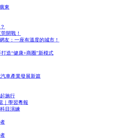
廣東
？
東莞開戰！
，網友：一座有溫度的城市！
打造“健康+商圈”新模式
城汽車產業發展新篇
起施行
擔當｜學習粵報
科目演練
者
者