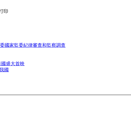
打印
委國家監委紀律審查和監察調查
泰國盛大首映
我國