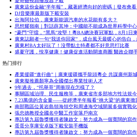
愛奇藝視頻播放器下載
廣東這份金融“半年報”，藏著經濟向好的密碼｜發布會看
DJ音樂庫最新版下載安裝
出海阿拉伯，廣東新能源汽車的水花能有多大？
思想耀嶺南｜對話薛其坤：中國能不能成為世界科學中心
“豪門”守擂，“黑馬”攻堅！粵BA總決賽冠軍點，8月1日
廣東誌願者一句“我送你回家”，成台風天最暖心的告白
廣東村BA太好玩了！沒帶點土特產都不好意思打比賽
盛夏守護，悅享健康！健康促進活動開進商圈 醫政企聯手
热门排行
產業援疆“進行曲”｜廣東援疆攜手龍頭粵企 共謀廣州新
廣東擬推薦顏寧為全國傑出專業技術人才
9年過去，“托舉哥”周衝現在怎樣了？
事關區域治理、民生服務等，廣東省市多部地方性法規今
7.23萬億的含金量——從經濟半年報看“挑大梁”的廣東
南部戰區位黃岩島領海領空和周邊海空域開展多個實戰化
張忠德教授全國名中醫工作室落戶南京
專訪第九屆魯獎獲得者陳啟文：努力成為一個寬闊的寫作
蛋蛋分享庫安卓版下載安裝手機版
專訪第九屆魯獎獲得者陳啟文：努力成為一個寬闊的寫作