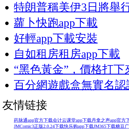
特朗普稱美伊3日將舉
蘿卜快跑app下載
好輕app下載安裝
自如租房租房app下載
“黑色黃金”，價格打下
百分網遊戲盒無實名認
友情链接
药脉通app官方下载
会计云课堂app下载
丹拿之声app官方
JMComic3正版2.0.24下载
快乐购app下载
JM365下载
糖豆广