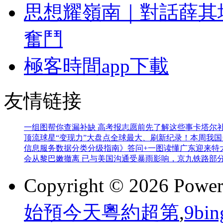
思想耀嶺南｜對話薛其
奮鬥
極客時間app下載
友情链接
一组图帮你查漏补缺 高考报志愿前先了解这些事
卡塔尔
顶流球星“变现力”大盘点
全球最大、刷新纪录！本周我国
信息服务数据分类分级指南》答问+一图读懂
广东迎来特
会从黎巴嫩撤离 已与美国沟通
受暴雨影响，京九铁路部
Copyright © 2026 Powe
始預今天粵約超第
,
9b