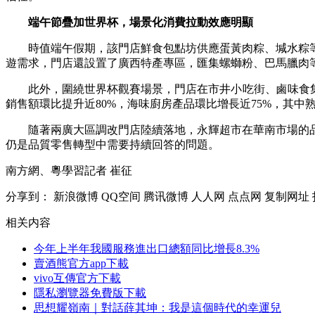
端午節疊加世界杯，場景化消費拉動效應明顯
時值端午假期，該門店鮮食包點坊供應蛋黃肉粽、堿水粽等
遊需求，門店還設置了廣西特產專區，匯集螺螄粉、巴馬臘肉
此外，圍繞世界杯觀賽場景，門店在市井小吃街、鹵味食集和
銷售額環比提升近80%，海味廚房產品環比增長近75%，其中熟
隨著兩廣大區調改門店陸續落地，永輝超市在華南市場的品
仍是品質零售轉型中需要持續回答的問題。
南方網、粵學習記者 崔征
分享到：
新浪微博
QQ空间
腾讯微博
人人网
点点网
复制网址
相关内容
今年上半年我國服務進出口總額同比增長8.3%
賣酒熊官方app下載
vivo互傳官方下載
隱私瀏覽器免費版下載
思想耀嶺南｜對話薛其坤：我是這個時代的幸運兒