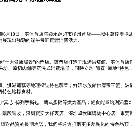
6月18日，实体首店售额
永輝超市柳州首店——城中萬達廣場
天销展現出強勁的端午带旺實體消費活力。
示“十大健康場景”的門店。該門店打造了現烤烘焙館、实体首店
果坊、原切肉鋪等沉浸式消費場景，同時立足“節慶+屬地”特色
、洪湖蓮藕等地理標誌特色蔬菜；鮮活水族館供應帝王蟹、波龍
西特色地標食材。
“真芯”係列手撕包、葡式蛋撻等烘焙產品；輕食能量站則涵蓋
段調改，深圳寶安大仟裏店、深圳卓悅匯購物中心店、東莞厚
輝對品質的長期承諾，我們將通過打磨更多差異化的特色品類，