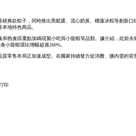
經典款粽子，同時推出黑鬆露、流心奶黃、榴蓮冰粽等創新口味
等本地特色商品。
熟食區重點加碼現製小吃與小龍蝦等品類。據介紹，此前永輝
食小龍蝦環比增幅超過260%。
質零售布局正加速成型。在國家持續發力促消費、擴內需的背景
打印