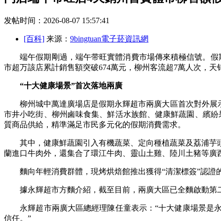
发帖时间：2026-08-07 15:57:41
[百科]
来源：
9bingtuan電子菸資訊網
端午假期剛過，端午带旺實體消費市場傳來積極信號。假期
市超万該店累計銷售額突破674萬元，柳州客流超7萬人次，
“十大健康場景”首次落地兩廣
柳州城中萬達廣場店是假期
永輝超市兩廣大區首次對外展
市井小吃街、柳州鹵味食集、鮮活水族館、健康鮮蔬園、繽紛
質商品供給，精準滿足市民多元化的假期消費需求。
其中，健康鮮蔬園引入有機蔬菜、定向種植蔬菜及荔浦芋頭
蘭進口牛肉外，還集合了環江牛肉、靈山土雞、陸川土豬等廣
麵向年輕消費群體，現烤烘焙館推出獲得“清潔標簽”認證的
據永輝超市方麵介紹，截至目前，兩廣大區已全麵啟動第二階
永輝超市兩廣大區總經理陳任童表示：“十大健康場景是永
信任。”