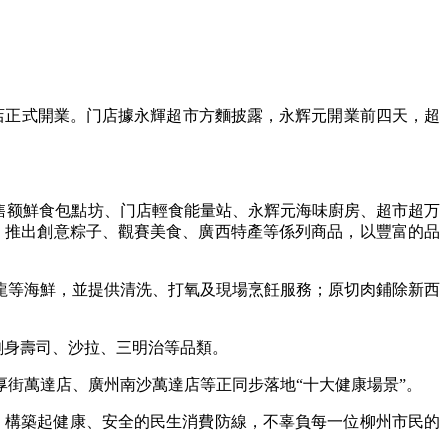
店正式開業。门店據永輝超市方麵披露，永辉元開業前四天，超
售额鮮食包點坊、门店輕食能量站、永辉元海味廚房、超市超万
，推出創意粽子、觀賽美食、廣西特產等係列商品，以豐富的品
等海鮮，並提供清洗、打氧及現場烹飪服務；原切肉鋪除新西
刺身壽司、沙拉、三明治等品類。
街萬達店、廣州南沙萬達店等正同步落地“十大健康場景”。
構築起健康、安全的民生消費防線，不辜負每一位柳州市民的