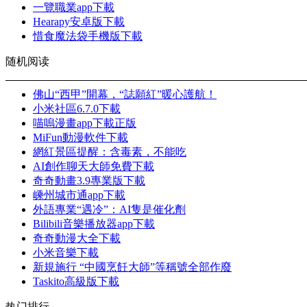
一覽職業app下載
Hearapy安卓版下載
惜食魔法袋手機版下載
随机阅读
佛山“西甲”開幕，“誌願紅”暖心護航！
小米社區6.7.0下載
喵嗚漫畫app下載正版
MiFun動漫軟件下載
網紅景區提醒：含毒素，不能吃
AI創作聊天大師免費下載
奇奇動畫3.9專業版下載
嵊州城市通app下載
外語專業“遇冷”：AI隻是催化劑
Bilibili音樂播放器app下載
奇奇動漫大全下載
小米音樂下載
新規施行 “中國烹飪大師”等稱號全部作廢
Taskito高級版下載
热门排行