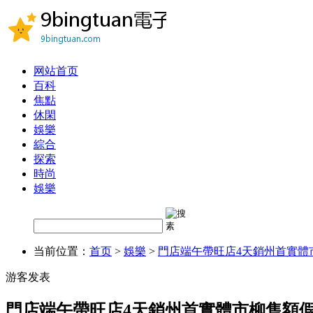
网站首页
百科
焦點
休閑
娛樂
綜合
探索
時尚
娛樂
当前位置：
首页
>
娛樂
>
門店端午帶旺店4天銷州首實體
游客发表
門店端午帶旺店4天銷州首實體市柳售額假