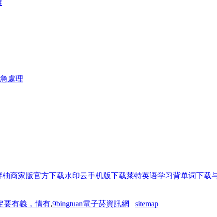
離
急處理
胖柚商家版官方下载
水印云手机版下载
莱特英语学习背单词下载
定要有義，情有
,
9bingtuan電子菸資訊網
sitemap