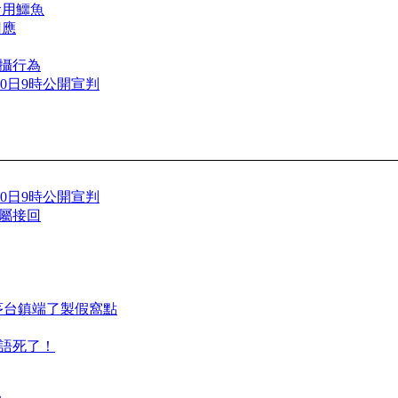
食用鱷魚
回應
攝行為
0日9時公開宣判
0日9時公開宣判
屬接回
到茅台鎮端了製假窩點
無語死了！