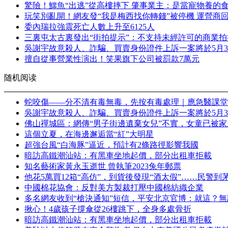
驚險！鱷魚“出逃”從高樓摔下 肇事業主：是當寵物養的
玩笑別亂開！網友發“我是梅西找你轉錢”被停機 運營商
委內瑞拉強震死亡人數上升至6125人
三裏屯太古裏發出“街拍提示”：不支持未經許可的商業拍
吳謝宇故意殺人、詐騙、買賣身份證件上訴一案將於5月3
擅自從事營業性演出！笑果旗下公司被罰款7萬元
随机阅读
蛇咬傷——分不清有毒無毒，先按有毒處理｜應急醫課堂
吳謝宇故意殺人、詐騙、買賣身份證件上訴一案將於5月3
佛山禪城區：網傳“男子街邊遺棄女兒”不實，女童已被家
這個立夏，在海邊邂逅當“紅”大明星
超強台風“白海豚”逼近，預計有2條路徑影響我國
暗訪高鐵潮汕站：有黑車坐地起價，部分出租車拒載
知名藝術家黃永玉逝世 曾執筆2023兔年郵票
他花5萬買12箱“高仿”，到貨後發現“酒太假”……民警
中國棉花協會：反對美方製裁打壓中國棉紡織企業
多名網友收到“槍決通知”短信，平安北京官博：就這？
揪心！4歲孩子撐傘從26樓跳下，全身多處骨折
暗訪高鐵潮汕站：有黑車坐地起價，部分出租車拒載