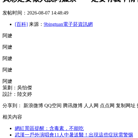
发帖时间：2026-08-07 14:48:49
[百科]
来源：
9bingtuan電子菸資訊網
阿嬷
阿嬷
阿嬷
阿嬷
阿嬷
策劃：吳怡傑
設計：陸文婷
分享到：
新浪微博
QQ空间
腾讯微博
人人网
点点网
复制网址
相关内容
網紅景區提醒：含毒素，不能吃
武漢一戶外演唱會11人中暑送醫！出現這些症狀需警惕