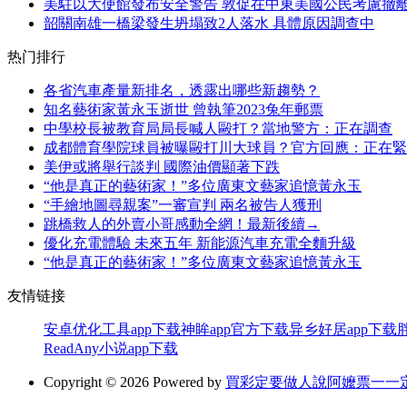
美駐以大使館發布安全警告 敦促在中東美國公民考慮撤
韶關南雄一橋梁發生坍塌致2人落水 具體原因調查中
热门排行
各省汽車產量新排名，透露出哪些新趨勢？
知名藝術家黃永玉逝世 曾執筆2023兔年郵票
中學校長被教育局局長喊人毆打？當地警方：正在調查
成都體育學院球員被曝毆打川大球員？官方回應：正在緊
美伊或將舉行談判 國際油價顯著下跌
“他是真正的藝術家！”多位廣東文藝家追憶黃永玉
“手繪地圖尋親案”一審宣判 兩名被告人獲刑
跳橋救人的外賣小哥感動全網！最新後續→
優化充電體驗 未來五年 新能源汽車充電全麵升級
“他是真正的藝術家！”多位廣東文藝家追憶黃永玉
友情链接
安卓优化工具app下载
神眸app官方下载
异乡好居app下载
ReadAny小说app下载
Copyright © 2026 Powered by
買彩定要做人說阿嬤票一一