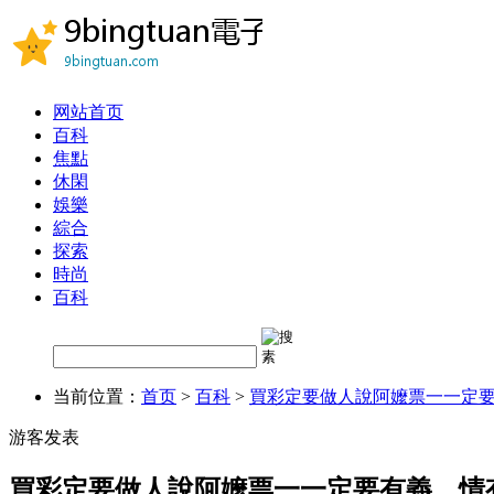
网站首页
百科
焦點
休閑
娛樂
綜合
探索
時尚
百科
当前位置：
首页
>
百科
>
買彩定要做人說阿嬤票一一定
游客发表
買彩定要做人說阿嬤票一一定要有義，情