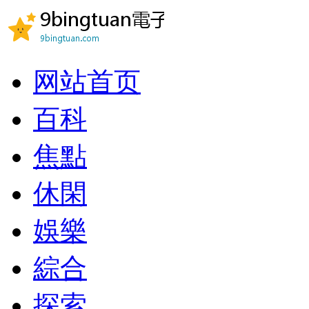
网站首页
百科
焦點
休閑
娛樂
綜合
探索