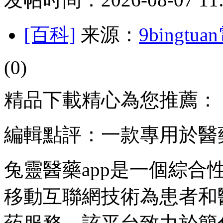
[百科]
来源：
9bingt
(0)
精品下載精心為您推薦：
編輯點評：一款專用於醫
兔靈醫藥app是一個綜
移動互聯網技術為患者和