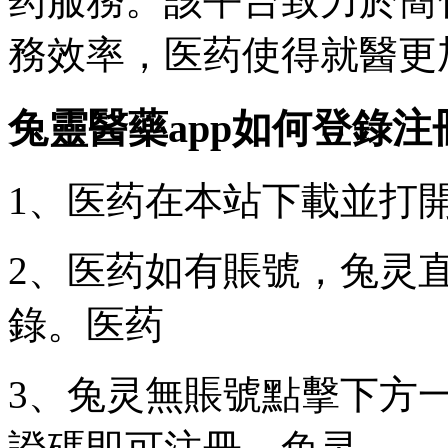
药服務。該平台致力於簡
務效率，医药使得就醫更
兔靈醫藥app如何登錄注
1、医药在本站下載並打
2、医药如有賬號，兔灵
錄。医药
3、兔灵無賬號點擊下方