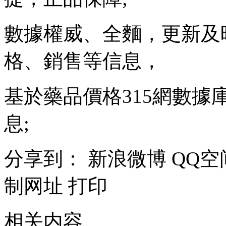
數據權威、全麵，更新及
格、銷售等信息，
基於藥品價格315網數
息;
分享到：
新浪微博
QQ空
制网址
打印
相关内容