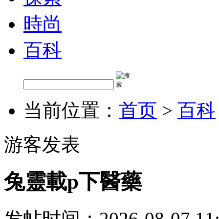
時尚
百科
当前位置：
首页
>
百科
游客发表
兔靈載p下醫藥
发帖时间：2026-08-07 11: