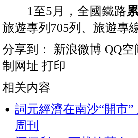
1至5月，全國鐵路
累
旅遊專列705列、旅遊專線
分享到：
新浪微博
QQ空
制网址
打印
相关内容
詞元經濟在南沙“開市”
周刊