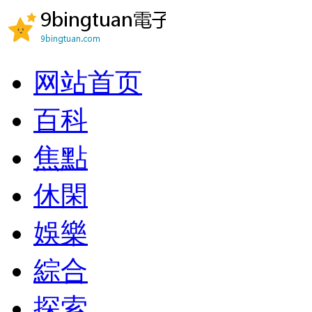
网站首页
百科
焦點
休閑
娛樂
綜合
探索