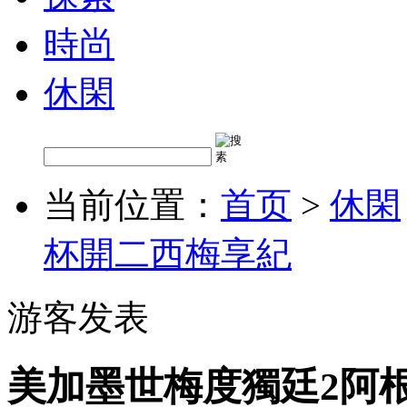
時尚
休閑
当前位置：
首页
>
休閑
杯開二西梅享紀
游客发表
美加墨世梅度獨廷2阿