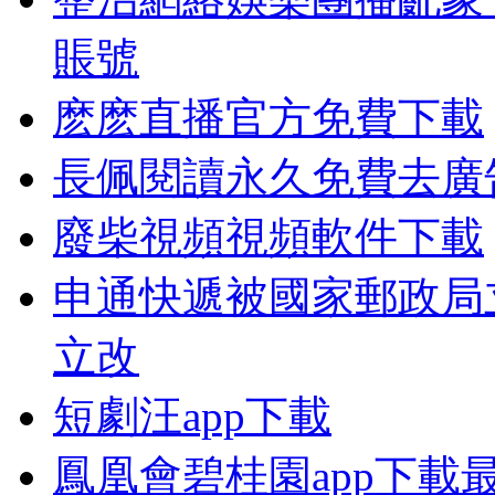
賬號
麽麽直播官方免費下載
長佩閱讀永久免費去廣
廢柴視頻視頻軟件下載
申通快遞被國家郵政局
立改
短劇汪app下載
鳳凰會碧桂園app下載