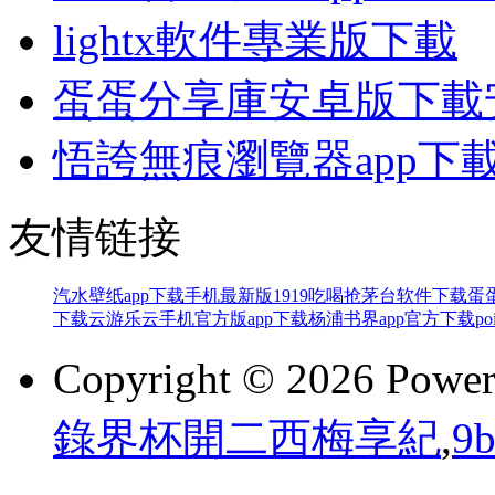
lightx軟件專業版下載
蛋蛋分享庫安卓版下載
悟誇無痕瀏覽器app下
友情链接
汽水壁纸app下载手机最新版
1919吃喝抢茅台软件下载
蛋
下载
云游乐云手机官方版app下载
杨浦书界app官方下载
p
Copyright © 2026 Powe
錄界杯開二西梅享紀
,
9