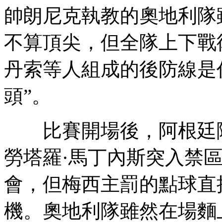
帥朗尼克執教的奧地利隊
不算頂尖，但全隊上下戰
丹索等人組成的後防線是
頭”。
比賽開場後，阿根廷隊
勞塔羅·馬丁內斯突入禁
會，但梅西主罰的點球直
機。奧地利隊雖然在場麵