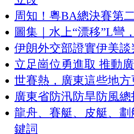
周知！粵BA總決賽第二
圖集｜水上“漂移”L彎
伊朗外交部證實伊美談
立足崗位勇進取 推動
世賽熱，廣東這些地方
廣東省防汛防旱防風總
龍舟、賽艇、皮艇、劃
鍵詞