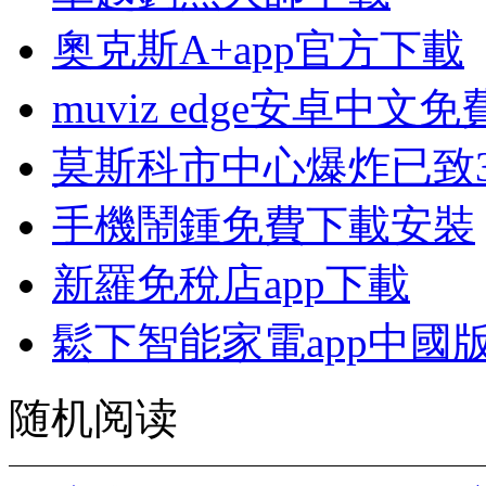
奧克斯A+app官方下載
muviz edge安卓中文
莫斯科市中心爆炸已致3
手機鬧鍾免費下載安裝
新羅免稅店app下載
鬆下智能家電app中國
随机阅读