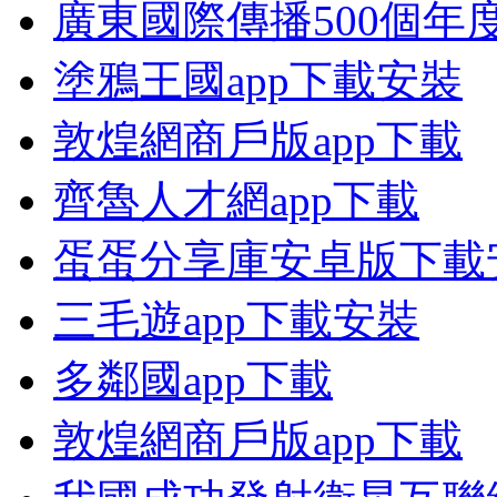
廣東國際傳播500個年
塗鴉王國app下載安裝
敦煌網商戶版app下載
齊魯人才網app下載
蛋蛋分享庫安卓版下載
三毛遊app下載安裝
多鄰國app下載
敦煌網商戶版app下載