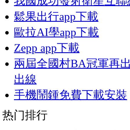
我國成功發射衛星互聯
鬆果出行app下載
歐拉AI學app下載
Zepp app下載
兩屆全國村BA冠軍再
出線
手機鬧鍾免費下載安裝
热门排行