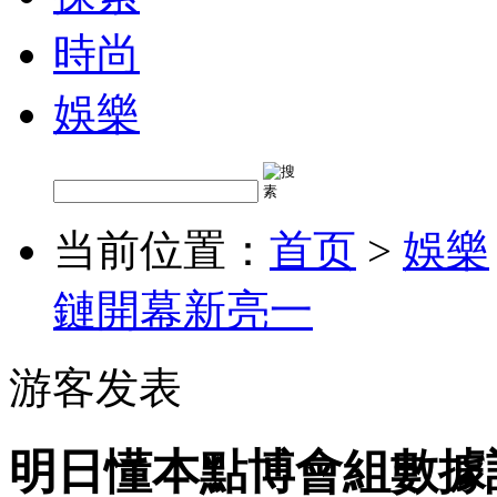
時尚
娛樂
当前位置：
首页
>
娛樂
鏈開幕新亮一
游客发表
明日懂本點博會組數據