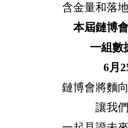
含金量和落
本屆鏈博
一組數
6月2
鏈博會將麵
讓我
一起見證未